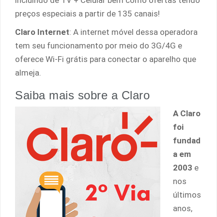
incluindo de TV + Celular bem como ofertas tendo
preços especiais a partir de 135 canais!
Claro Internet
: A internet móvel dessa operadora
tem seu funcionamento por meio do 3G/4G e
oferece Wi-Fi grátis para conectar o aparelho que
almeja.
Saiba mais sobre a Claro
A Claro
foi
fundad
a em
2003
e
nos
últimos
anos,